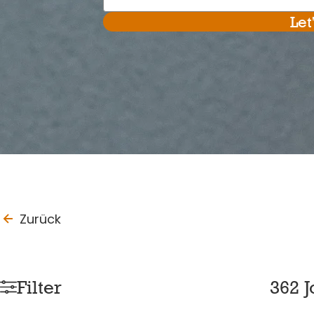
Let
to_last_page
Zurück
Filter
362 