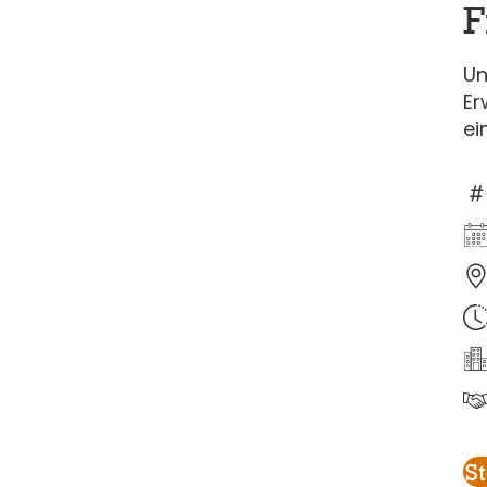
F
Un
Er
ei
S