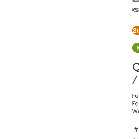
S
Q
/
Fü
Fe
W