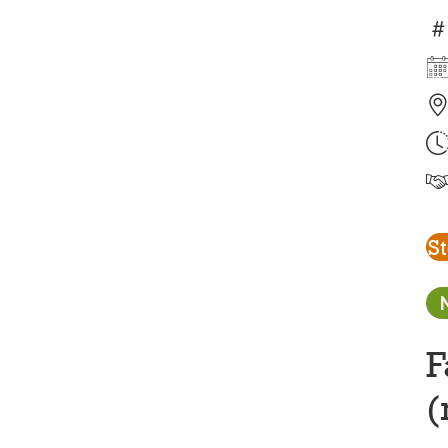
S
F
(