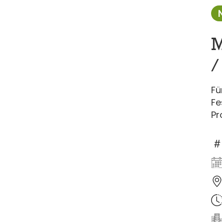
M
/
Fü
Fe
Pr