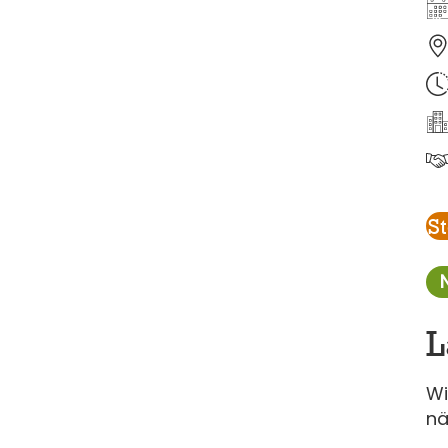
S
L
Wi
nä