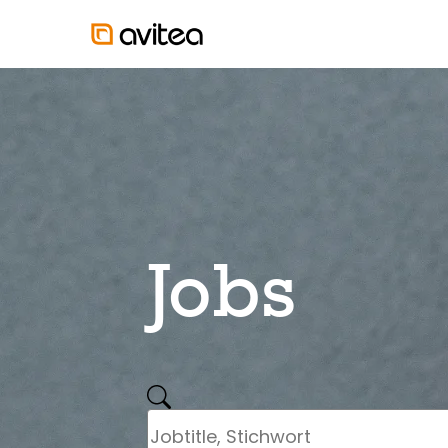
Jobs
stage.job.search.legend
stage.search.form.jobtitle.label