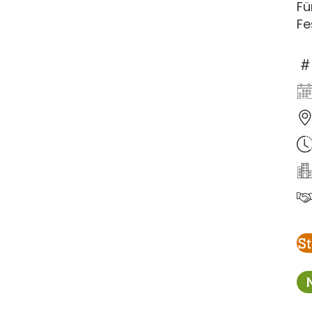
Fü
Fe
S