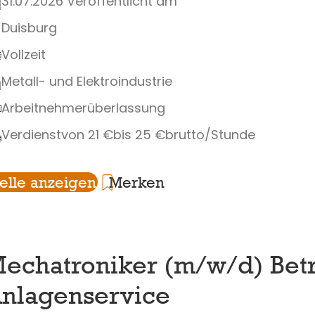
31.07.2026 Veröffentlicht am
Duisburg
Vollzeit
Metall- und Elektroindustrie
Arbeitnehmerüberlassung
Verdienst
von 21 €
bis 25 €
brutto/Stunde
telle anzeigen
Merken
echatroniker (m/w/d) Bet
nlagenservice