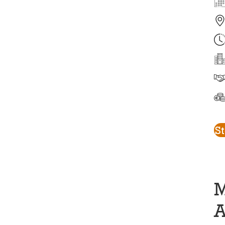
S
M
A