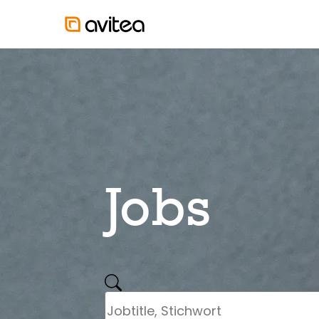
Jobs
stage.job.search.legend
stage.search.form.jobtitle.label