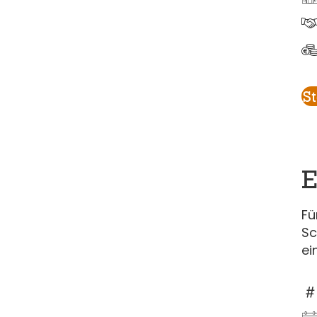
S
E
Fü
Sc
ei