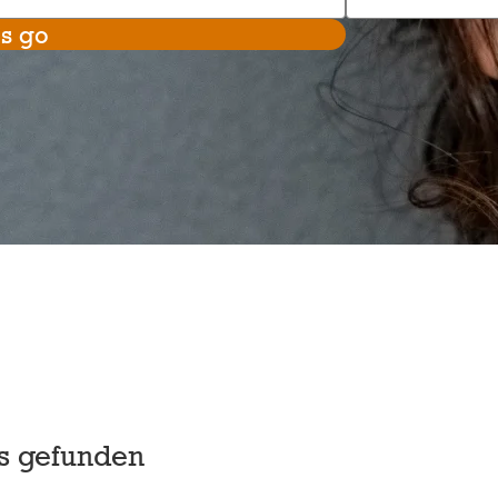
's go
bs gefunden