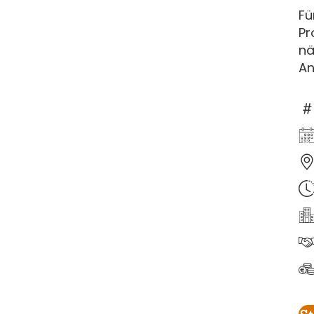
Fü
Pr
nä
An