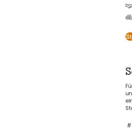
S
S
Fü
un
ei
St