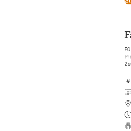
S
F
Fü
Pr
Ze