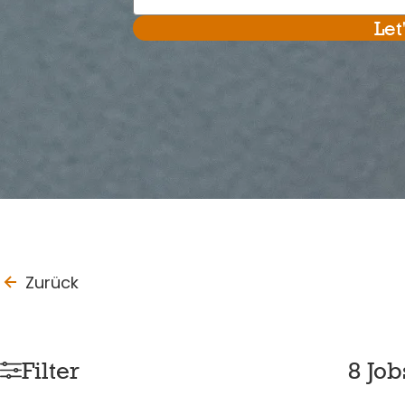
Let
to_last_page
Zurück
Filter
8 Jo