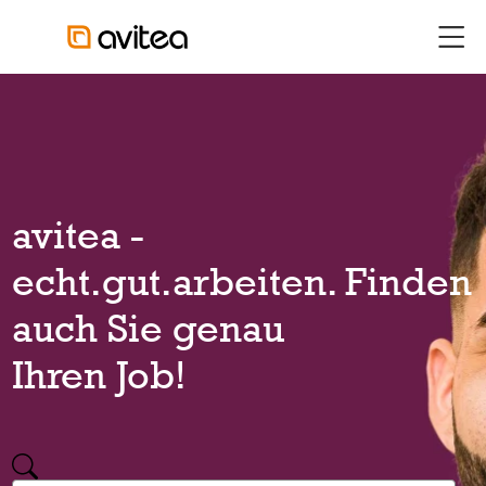
siteheader.skip_content
head
avitea -
echt.gut.arbeiten. Finden
auch Sie genau
Ihren Job!
stage.job.search.legend
stage.search.form.jobtitle.label