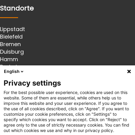
Standorte
Lippstadt
Bielefeld
Bremen
Duisburg
Hamm
Paderborn
English
Recklinghausen
Rheda-Wiedenbrück
Privacy settings
Soest
For the best possible user experience, cookies are used on this
Folgen Sie uns
website. Some of them are essential, while others help us to
improve this website and your user experience. If you agree to
the use of all cookies described, click on "Agree". If you want to
customize your cookie preferences, click on "Settings" to
Instagram
specify which cookies you want to accept. Click on "Reject" to
Linkedin
agree only to the use of strictly necessary cookies. You can find
out which cookies we use and why in our privacy policy.
Links