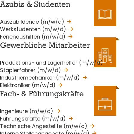
Azu­bis & Stu­den­ten
Auszubildende (m/w/d)
Werkstudenten (m/w/d)
Ferienaushilfen (m/w/d)
Ge­werb­li­che Mit­ar­bei­ter
Produktions- und Lagerhelfer (m/w/d)
Staplerfahrer (m/w/d)
Industriemechaniker (m/w/d)
Elektroniker (m/w/d)
Fach- & Füh­rungs­kräf­te
Ingenieure (m/w/d)
Führungskräfte (m/w/d)
Technische Angestellte (m/w/d)
Interne Stellenangebote (m/w/d)