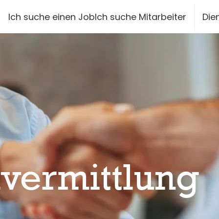
siteheader.skip_content
Ich suche einen Job
Ich suche Mitarbeiter
Die
vermittlung