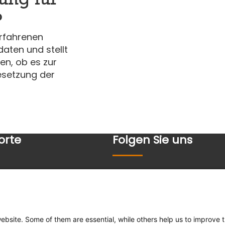
?
erfahrenen
daten und stellt
en, ob es zur
esetzung der
orte
Folgen Sie uns
dt
Instagram
d
Linkedin
g
website. Some of them are essential, while others help us to improve 