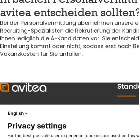
avitea entscheiden sollten
Bei der Personalvermittlung übernehmen unsere 
Recruiting-Spezialisten die Rekrutierung der Kandi
Ihnen lediglich die A-Kandidaten vor. Sie entscheid
Einstellung kommt oder nicht, sodass erst nach B
Vakanzkosten für Sie anfallen.
Stand
Lippsta
avitea GmbH
English
Bielefel
Südstraße 8 - 8a
Bremen
Privacy settings
59557 Lippstadt
Duisbur
For the best possible user experience, cookies are used on this 
Hamm