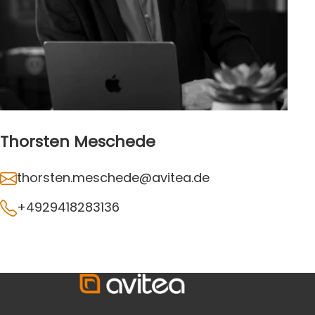
Thorsten Meschede
thorsten.meschede@avitea.de
+4929418283136