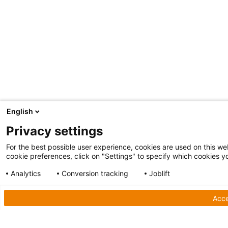
English
Privacy settings
For the best possible user experience, cookies are used on this web
cookie preferences, click on "Settings" to specify which cookies yo
Analytics
Conversion tracking
Joblift
Show detailed settings
Privacy Policy
Acce