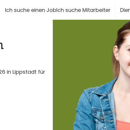
siteheader.skip_content
Ich suche einen Job
Ich suche Mitarbeiter
Die
h
 in Lippstadt für