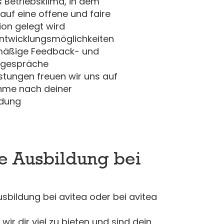
s Betriebsklima, in dem
auf eine offene und faire
on gelegt wird
 Entwicklungsmöglichkeiten
mäßige Feedback- und
sgespräche
istungen freuen wir uns auf
hme nach deiner
ldung
ne Ausbildung bei
Ausbildung bei avitea oder bei avitea
ir dir viel zu bieten und sind dein