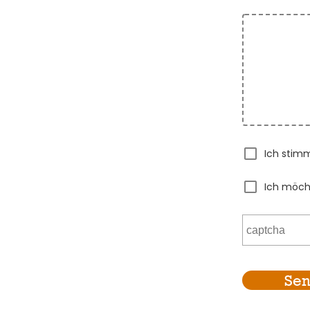
Ich stim
Ich möch
Se