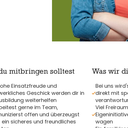
u mitbringen solltest
Was wir di
hohe Einsatzfreude und
Bei uns wird'
erkliches Geschick werden dir in
direkt mit s
usbildung weiterhelfen
verantwortu
beitest gerne im Team,
Viel Freiraum
nizierst offen und überzeugst
Eigeninitiat
 ein sicheres und freundliches
wagen