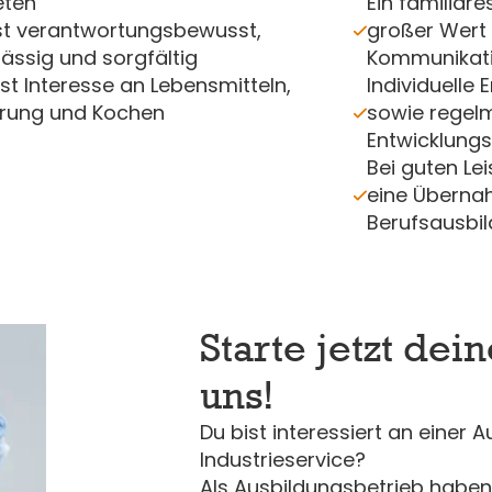
eten
Ein familiäre
st verantwortungsbewusst,
großer Wert 
lässig und sorgfältig
Kommunikati
st Interesse an Lebensmitteln,
Individuelle
rung und Kochen
sowie regel
Entwicklung
Bei guten Le
eine Überna
Berufsausbi
Starte jetzt dei
uns!
Du bist interessiert an einer 
Industrieservice?
Als Ausbildungsbetrieb haben w