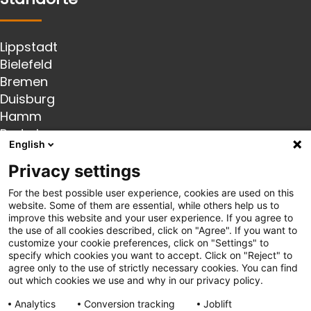
Lippstadt
Bielefeld
Bremen
Duisburg
Hamm
Paderborn
English
Recklinghausen
Rheda-Wiedenbrück
Privacy settings
Soest
For the best possible user experience, cookies are used on this
Folgen Sie uns
website. Some of them are essential, while others help us to
improve this website and your user experience. If you agree to
the use of all cookies described, click on "Agree". If you want to
customize your cookie preferences, click on "Settings" to
Instagram
specify which cookies you want to accept. Click on "Reject" to
Linkedin
agree only to the use of strictly necessary cookies. You can find
out which cookies we use and why in our privacy policy.
Links
Analytics
Conversion tracking
Joblift