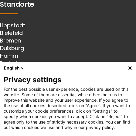
Standorte
Lippstadt
Bielefeld
Bremen
Duisburg
Hamm
Paderborn
English
Recklinghausen
Rheda-Wiedenbrück
Privacy settings
Soest
For the best possible user experience, cookies are used on this
Folgen Sie uns
website. Some of them are essential, while others help us to
improve this website and your user experience. If you agree to
the use of all cookies described, click on "Agree". If you want to
customize your cookie preferences, click on "Settings" to
Instagram
specify which cookies you want to accept. Click on "Reject" to
Linkedin
agree only to the use of strictly necessary cookies. You can find
out which cookies we use and why in our privacy policy.
Links