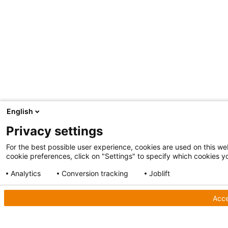
English
Privacy settings
For the best possible user experience, cookies are used on this web
cookie preferences, click on "Settings" to specify which cookies yo
Analytics
Conversion tracking
Joblift
Show detailed settings
Privacy Policy
Acce