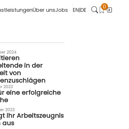
0
header.search
nstleistungen
Über uns
Jobs
EN
|
DE
ber 2024
itieren
itende in der
eit von
enzuschlägen
r 2023
ür eine erfolgreiche
che
er 2023
t ihr Arbeitszeugnis
h aus