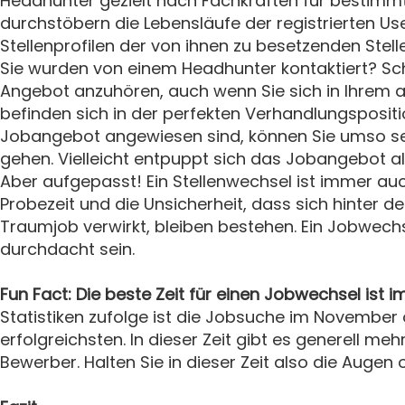
Headhunter gezielt nach Fachkräften für bestimmt
durchstöbern die Lebensläufe der registrierten Us
Stellenprofilen der von ihnen zu besetzenden Stell
Sie wurden von einem Headhunter kontaktiert? Sche
Angebot anzuhören, auch wenn Sie sich in Ihrem ak
befinden sich in der perfekten Verhandlungspositio
Jobangebot angewiesen sind, können Sie umso se
gehen. Vielleicht entpuppt sich das Jobangebot al
Aber aufgepasst! Ein Stellenwechsel ist immer auch
Probezeit und die Unsicherheit, dass sich hinter der
Traumjob verwirkt, bleiben bestehen. Ein Jobwech
durchdacht sein.
Fun Fact: Die beste Zeit für einen Jobwechsel is
Statistiken zufolge ist die Jobsuche im Novembe
erfolgreichsten. In dieser Zeit gibt es generell meh
Bewerber. Halten Sie in dieser Zeit also die Augen o