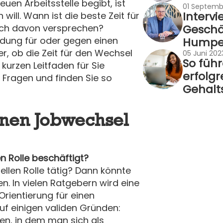
en Arbeitsstelle begibt, ist
01 Septemb
Interv
will. Wann ist die beste Zeit für
Geschä
ich davon versprechen?
idung für oder gegen einen
Humpe
er, ob die Zeit für den Wechsel
05 Juni 202
So führ
kurzen Leitfaden für Sie
erfolgr
 Fragen und finden Sie so
Gehalt
 einen Jobwechsel
en Rolle beschäftigt?
uellen Rolle tätig? Dann könnte
en. In vielen Ratgebern wird eine
Orientierung für einen
f einigen validen Gründen:
en, in dem man sich als