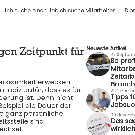
siteheader.skip_content
Ich suche einen Job
Ich suche Mitarbeiter
Die
gen Zeitpunkt für
Neueste Artikel:
27 Septem
So prof
Mitarbe
Zeitarb
fmerksamkeit erwecken
Branch
 Indiz dafür, dass es für
21 Dezembe
Tipps f
nderung ist. Denn nicht
Jobsu
ispiel die Dauer der
re ganz persönliche
09 Novemb
Das sag
itsstelle sind
wirklic
echsel.