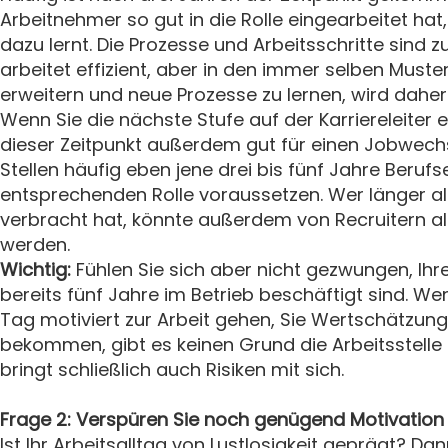
Arbeitnehmer so gut in die Rolle eingearbeitet ha
dazu lernt. Die Prozesse und Arbeitsschritte sind 
arbeitet effizient, aber in den immer selben Must
erweitern und neue Prozesse zu lernen, wird dahe
Wenn Sie die nächste Stufe auf der Karriereleiter
dieser Zeitpunkt außerdem gut für einen Jobwechs
Stellen häufig eben jene drei bis fünf Jahre Berufs
entsprechenden Rolle voraussetzen. Wer länger als
verbracht hat, könnte außerdem von Recruitern 
werden.
Wichtig:
Fühlen Sie sich aber nicht gezwungen, Ihr
bereits fünf Jahre im Betrieb beschäftigt sind. We
Tag motiviert zur Arbeit gehen, Sie Wertschätzung
bekommen, gibt es keinen Grund die Arbeitsstelle 
bringt schließlich auch Risiken mit sich.
Frage 2: Verspüren Sie noch genügend Motivation f
Ist Ihr Arbeitsalltag von Lustlosigkeit geprägt? Dan